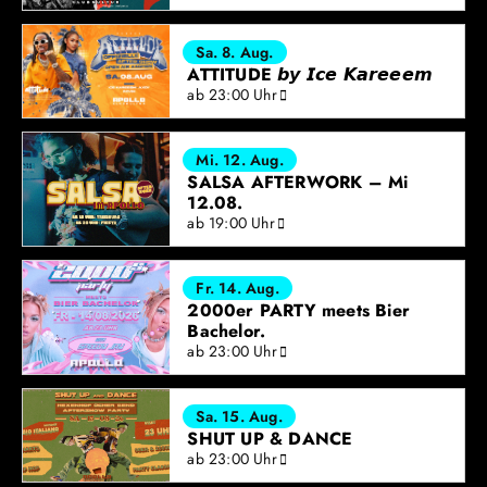
Sa. 8. Aug.
ATTITUDE 𝙗𝙮 𝙄𝙘𝙚 𝙆𝙖𝙧𝙚𝙚𝙚𝙢
ab 23:00 Uhr
Mi. 12. Aug.
SALSA AFTERWORK – Mi
12.08.
ab 19:00 Uhr
Fr. 14. Aug.
2000er PARTY meets Bier
Bachelor.
ab 23:00 Uhr
Sa. 15. Aug.
SHUT UP & DANCE
ab 23:00 Uhr