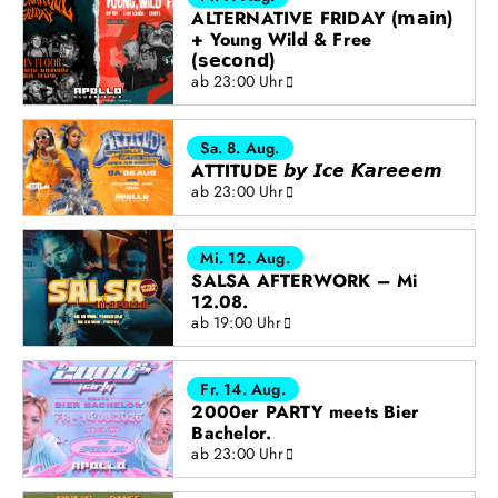
ALTERNATIVE FRIDAY (𝗺𝗮𝗶𝗻)
+ Young Wild & Free
(𝘀𝗲𝗰𝗼𝗻𝗱)
ab 23:00 Uhr
Sa. 8. Aug.
ATTITUDE 𝙗𝙮 𝙄𝙘𝙚 𝙆𝙖𝙧𝙚𝙚𝙚𝙢
ab 23:00 Uhr
Mi. 12. Aug.
SALSA AFTERWORK – Mi
12.08.
ab 19:00 Uhr
Fr. 14. Aug.
2000er PARTY meets Bier
Bachelor.
ab 23:00 Uhr