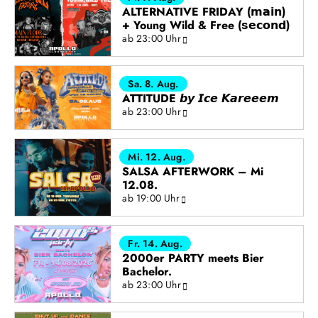
ALTERNATIVE FRIDAY (𝗺𝗮𝗶𝗻)
+ Young Wild & Free (𝘀𝗲𝗰𝗼𝗻𝗱)
ab 23:00 Uhr
Sa. 8. Aug.
ATTITUDE 𝙗𝙮 𝙄𝙘𝙚 𝙆𝙖𝙧𝙚𝙚𝙚𝙢
ab 23:00 Uhr
Mi. 12. Aug.
SALSA AFTERWORK – Mi
12.08.
ab 19:00 Uhr
Fr. 14. Aug.
2000er PARTY meets Bier
Bachelor.
ab 23:00 Uhr